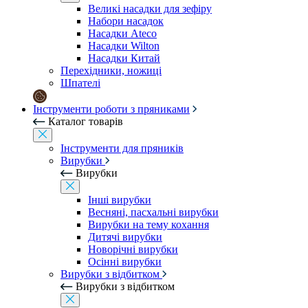
Великі насадки для зефіру
Набори насадок
Насадки Ateco
Насадки Wilton
Насадки Китай
Перехідники, ножиці
Шпателі
Інструменти роботи з пряниками
Каталог товарів
Інструменти для пряників
Вирубки
Вирубки
Інші вирубки
Весняні, пасхальні вирубки
Вирубки на тему кохання
Дитячі вирубки
Новорічні вирубки
Осінні вирубки
Вирубки з відбитком
Вирубки з відбитком