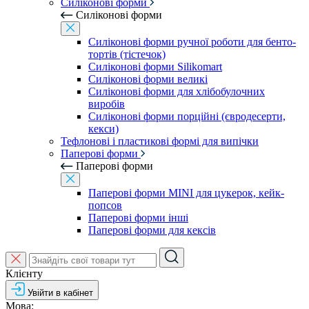
Силіконові форми
Силіконові форми
Силіконові форми ручної роботи для бенто-
тортів (тістечок)
Силіконові форми Silikomart
Силіконові форми великі
Силіконові форми для хлібобулочних
виробів
Силіконові форми порційні (євродесерти,
кекси)
Тефлонові і пластикові формі для випічки
Паперові форми
Паперові форми
Паперові форми MINI для цукерок, кейк-
попсов
Паперові форми інші
Паперові форми для кексів
Клієнту
Увійти в кабінет
Мова: