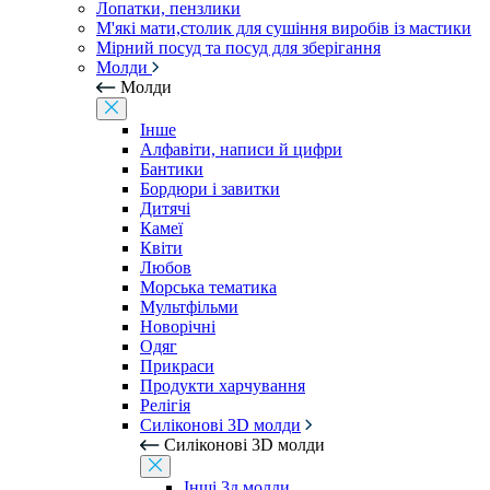
Лопатки, пензлики
М'які мати,столик для сушіння виробів із мастики
Мірний посуд та посуд для зберігання
Молди
Молди
Інше
Алфавіти, написи й цифри
Бантики
Бордюри і завитки
Дитячі
Камеї
Квіти
Любов
Морська тематика
Мультфільми
Новорічні
Одяг
Прикраси
Продукти харчування
Релігія
Силіконові 3D молди
Силіконові 3D молди
Інші 3д молди