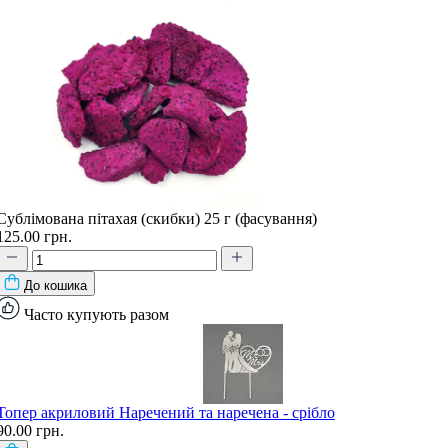
Сублімована пітахая (скибки) 25 г (фасування)
125.00 грн.
До кошика
Часто купують разом
Топер акриловий Наречений та наречена - срібло
90.00 грн.