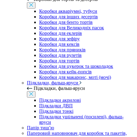
Коробки акваріумні, тубуси
Коробки для інших десертів
Коробки для бенто тортів
Коробки для Великодніх пасок
Коробки для еклерів
Коробки для зефіру
Коробки для кексів
Коробки для пряників
Коробки для рулетів
Коробки для тортів
Коробки для цукерок та шоколадок
Коробки для кейк-попсів
Коробки для макаронс, моті (мочі)
Підкладки, фальш-яруси
Підкладки, фальш-яруси
Підкладки акрилові
Підкладки ДВП
Підкладки тонкі
Підкладки ущільнені (посилені), фальш-
яруси
Папір тиш’ю
Паперовий наповнювач для коробок та пакетів,