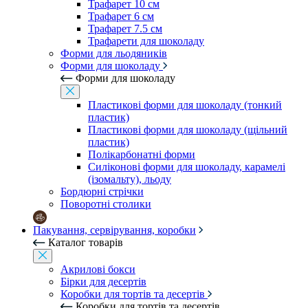
Трафарет 10 см
Трафарет 6 см
Трафарет 7.5 см
Трафарети для шоколаду
Форми для льодяників
Форми для шоколаду
Форми для шоколаду
Пластикові форми для шоколаду (тонкий
пластик)
Пластикові форми для шоколаду (щільний
пластик)
Полікарбонатні форми
Силіконові форми для шоколаду, карамелі
(ізомальту), льоду
Бордюрні стрічки
Поворотні столики
Пакування, сервірування, коробки
Каталог товарів
Акрилові бокси
Бірки для десертів
Коробки для тортів та десертів
Коробки для тортів та десертів