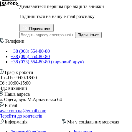
Дізнавайтеся першим про акції та знижки
Підпишіться на нашу e-mail розсилку
Підписатися
Підпишіться
Телефони
+38 (068) 554-80-80
+38 (095) 554-80-80
+38 (073) 554-80-80 (харчовий друк)
Графік роботи
Пн.-Пт.: 9:00-18:00
Сб.: 10:00-15:00
Нд.: вихідний
Наша адреса
м. Одеса, вул. М.Арнаутська 64
E-mail
lavar.com.ua@gmail.com
Перейти до контактів
Інформація
Ми у соціальних мережах
Зворотній зв’язок
Instagram