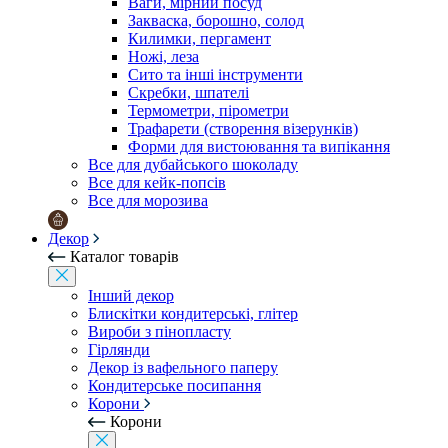
Ваги, мірний посуд
Закваска, борошно, солод
Килимки, пергамент
Ножі, леза
Сито та інші інструменти
Скребки, шпателі
Термометри, пірометри
Трафарети (створення візерунків)
Форми для вистоювання та випікання
Все для дубайського шоколаду
Все для кейк-попсів
Все для морозива
Декор
Каталог товарів
Інший декор
Блискітки кондитерські, глітер
Вироби з пінопласту
Гірлянди
Декор із вафельного паперу
Кондитерське посипання
Корони
Корони