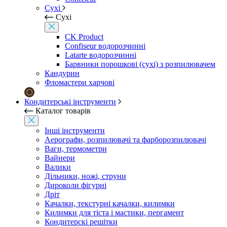
Сухі
Сухі
CK Product
Confiseur водорозчинні
Latarte водорозчинні
Барвники порошкові (сухі) з розпилювачем
Кандурин
Фломастери харчові
Кондитерські інструменти
Каталог товарів
Інші інструменти
Аерографи, розпилювачі та фарборозпилювачі
Ваги, термометри
Вайнери
Валики
Дільники, ножі, струни
Дироколи фігурні
Дріт
Качалки, текстурні качалки, килимки
Килимки для тіста і мастики, пергамент
Кондитерскі решітки