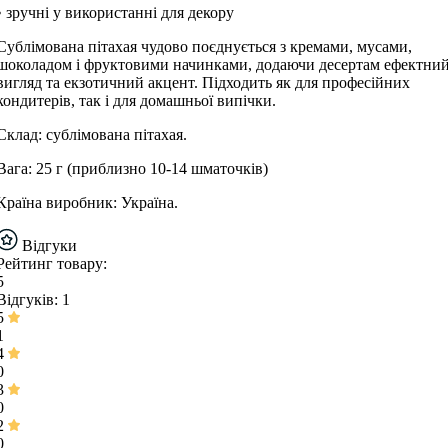
• зручні у використанні для декору
Сублімована пітахая чудово поєднується з кремами, мусами,
шоколадом і фруктовими начинками, додаючи десертам ефектни
вигляд та екзотичний акцент. Підходить як для професійних
кондитерів, так і для домашньої випічки.
Склад: сублімована пітахая.
Вага: 25 г (приблизно 10-14 шматочків)
Країна виробник: Україна.
Відгуки
Рейтинг товару:
5
Відгуків: 1
5
1
4
0
3
0
2
0