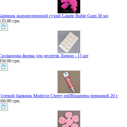
Барвник жиророзчинний сухий Latarte Buble Gum 30 мл
135.00 грн.
Силіконова форма для десертів Лимон - 15 шт
350.00 грн.
Гелевий барвник Modecor Cherry red/Вишнево-червоний 20 г
160.00 грн.