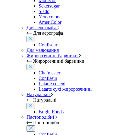
Modecor
Sekersugar
Slado
Yero colors
AmeriColor
Для аерографа
Для аерографа
Confiseur
Для малювання
Жиророзчинні барвники
Жиророзчинні барвники
Chefmaster
Confiseur
Latarte гелеві
Latarte сухі жиророзчинні
Натуральні
Натуральні
Bright Foods
Пастоподібні
Пастоподібні
Confiseur