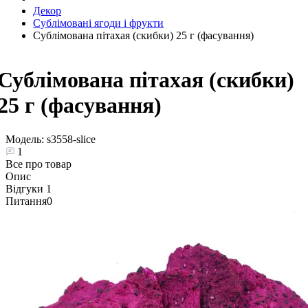
Декор
Сублімовані ягоди і фрукти
Сублімована пітахая (скибки) 25 г (фасування)
Сублімована пітахая (скибки)
25 г (фасування)
Модель:
s3558-slice
1
Все про товар
Опис
Відгуки
1
Питання
0