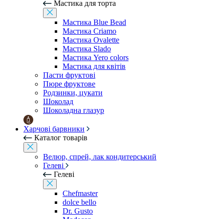
Мастика для торта
Мастика Blue Bead
Мастика Criamo
Мастика Ovalette
Мастика Slado
Мастика Yero colors
Мастика для квітів
Пасти фруктові
Пюре фруктове
Родзинки, цукати
Шоколад
Шоколадна глазур
Харчові барвники
Каталог товарів
Велюр, спрей, лак кондитерський
Гелеві
Гелеві
Chefmaster
dolce bello
Dr. Gusto