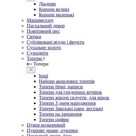
Діадеми
Корони великі
Корони маленькі
Маршмеллоу
Пасхальний декор
Повітряний рис
Свічки
Сублімовані ягоди і фрукти
Сусальне золото
Сухоцвіти
Топери
Топери
Інші
Набори акрилових топерів
Топери бічні, написи
Топери для гендерних вечірок
Топери жіночі силуети, для жінок
Топери З днем ​​народження
Топери Закохані пари, весільні
Топери на хрещення
Топери цифри
Цукор кольоровий
Цукрове драже, цукерки
Цукровий декор, безе