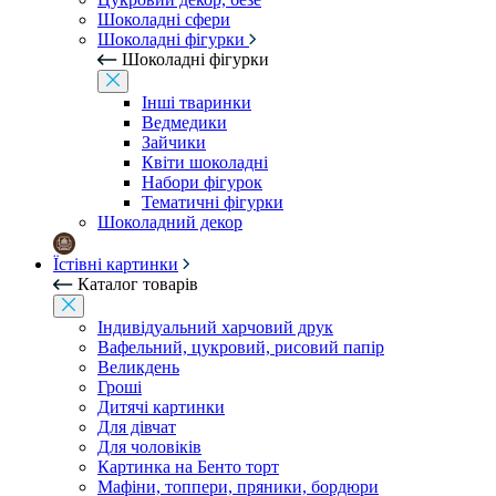
Шоколадні сфери
Шоколадні фігурки
Шоколадні фігурки
Інші тваринки
Ведмедики
Зайчики
Квіти шоколадні
Набори фігурок
Тематичні фігурки
Шоколадний декор
Їстівні картинки
Каталог товарів
Індивідуальний харчовий друк
Вафельний, цукровий, рисовий папір
Великдень
Гроші
Дитячі картинки
Для дівчат
Для чоловіків
Картинка на Бенто торт
Мафіни, топпери, пряники, бордюри