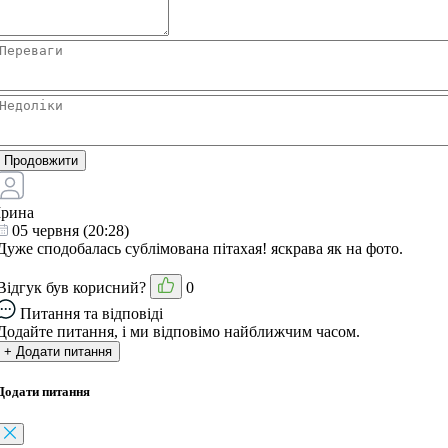
Продовжити
Ірина
05 червня (20:28)
Дуже сподобалась сублімована пітахая! яскрава як на фото.
Відгук був корисний?
0
Питання та відповіді
Додайте питання, і ми відповімо найближчим часом.
+ Додати питання
Додати питання