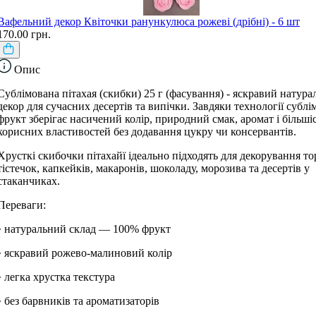
Вафельний декор Квіточки ранункулюса рожеві (дрібні) - 6 шт
170.00 грн.
Опис
Сублімована пітахая (скибки) 25 г (фасування) - яскравий натур
декор для сучасних десертів та випічки. Завдяки технології сублім
фрукт зберігає насичений колір, природний смак, аромат і більші
корисних властивостей без додавання цукру чи консервантів.
Хрусткі скибочки пітахайї ідеально підходять для декорування тор
тістечок, капкейків, макаронів, шоколаду, морозива та десертів у
стаканчиках.
Переваги:
• натуральний склад — 100% фрукт
• яскравий рожево-малиновий колір
• легка хрустка текстура
• без барвників та ароматизаторів