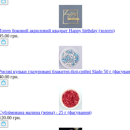
Топер боковий акриловий квадрат Happy birthday (золото)
95.00 грн.
Рисові кульки глазуровані блакитні-білі-срібні Slado 50 г (фасува
40.00 грн.
Сублімована малина (зерна) - 25 г (фасування)
120.00 грн.