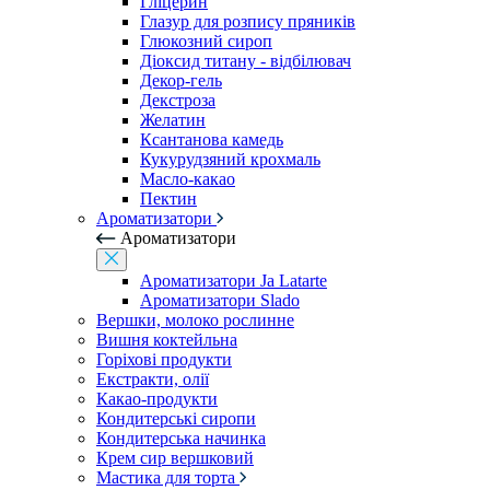
Гліцерин
Глазур для розпису пряників
Глюкозний сироп
Діоксид титану - відбілювач
Декор-гель
Декстроза
Желатин
Ксантанова камедь
Кукурудзяний крохмаль
Масло-какао
Пектин
Ароматизатори
Ароматизатори
Ароматизатори Ja Latarte
Ароматизатори Slado
Вершки, молоко рослинне
Вишня коктейльна
Горіхові продукти
Екстракти, олії
Какао-продукти
Кондитерські сиропи
Кондитерська начинка
Крем сир вершковий
Мастика для торта