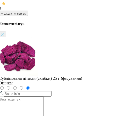
1
0
+ Додати відгук
Написати відгук
Сублімована пітахая (скибки) 25 г (фасування)
Оцінка: