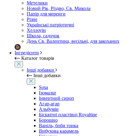
Метелики
Новий Рік, Різдво, Св. Микола
Папір для меренги
Різне
Українські патріотичні
Хеллоуїн
Школа, садочок
День Св. Валентина, весільні, для закоханих
Інгредієнти
Каталог товарів
Інші добавки
Інші добавки
Sosa
Ізомальт
Інвертний сироп
Агар-агар
Альбумін
Бісквітні пластівці Royaltine
Борошно
Ваніль, боби тонка
Вибухова карамель