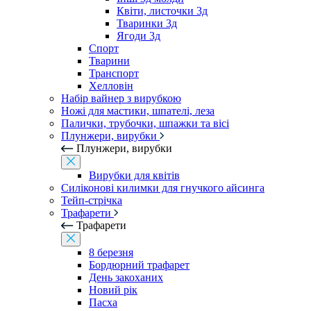
Квіти, листочки 3д
Тваринки 3д
Ягоди 3д
Спорт
Тварини
Транспорт
Хелловін
Набір вайнер з вирубкою
Ножі для мастики, шпателі, леза
Палички, трубочки, шпажки та вісі
Плунжери, вирубки
Плунжери, вирубки
Вирубки для квітів
Силіконові килимки для гнучкого айсинга
Тейп-стрічка
Трафарети
Трафарети
8 березня
Бордюрний трафарет
День закоханих
Новий рік
Пасха