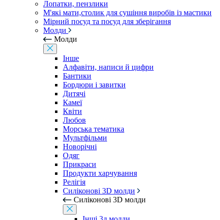
Лопатки, пензлики
М'які мати,столик для сушіння виробів із мастики
Мірний посуд та посуд для зберігання
Молди
Молди
Інше
Алфавіти, написи й цифри
Бантики
Бордюри і завитки
Дитячі
Камеї
Квіти
Любов
Морська тематика
Мультфільми
Новорічні
Одяг
Прикраси
Продукти харчування
Релігія
Силіконові 3D молди
Силіконові 3D молди
Інші 3д молди