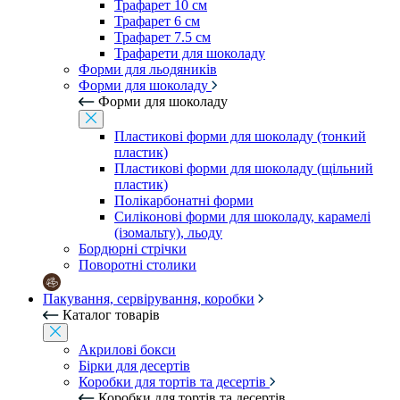
Трафарет 10 см
Трафарет 6 см
Трафарет 7.5 см
Трафарети для шоколаду
Форми для льодяників
Форми для шоколаду
Форми для шоколаду
Пластикові форми для шоколаду (тонкий
пластик)
Пластикові форми для шоколаду (щільний
пластик)
Полікарбонатні форми
Силіконові форми для шоколаду, карамелі
(ізомальту), льоду
Бордюрні стрічки
Поворотні столики
Пакування, сервірування, коробки
Каталог товарів
Акрилові бокси
Бірки для десертів
Коробки для тортів та десертів
Коробки для тортів та десертів