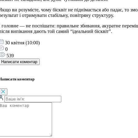
Якщо ви розумієте, чому бісквіт не піднімається або падає, то з
результат і отримувати стабільну, повітряну структуру.
І головне — не поспішати: правильне збивання, акуратне перемішу
після випікання дають той самий “ідеальний бісквіт”.
30 квітня (10:00)
0
539
Написати коментар
Написати коментар