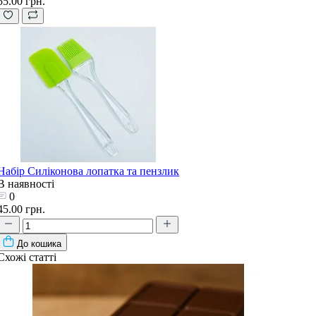
55.00 грн.
Набір Силіконова лопатка та пензлик
В наявності
0
45.00 грн.
До кошика
Схожі статті