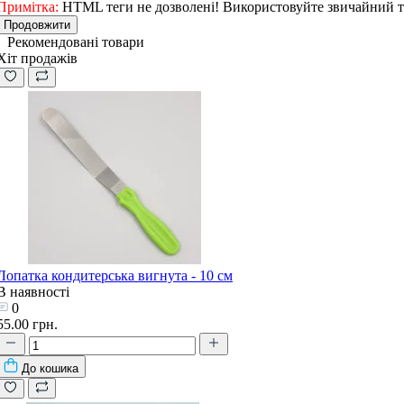
Примітка:
HTML теги не дозволені! Використовуйте звичайний т
Продовжити
Рекомендовані товари
Хіт продажів
Лопатка кондитерська вигнута - 10 см
В наявності
0
55.00 грн.
До кошика