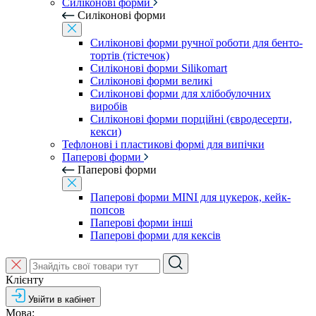
Силіконові форми
Силіконові форми
Силіконові форми ручної роботи для бенто-
тортів (тістечок)
Силіконові форми Silikomart
Силіконові форми великі
Силіконові форми для хлібобулочних
виробів
Силіконові форми порційні (євродесерти,
кекси)
Тефлонові і пластикові формі для випічки
Паперові форми
Паперові форми
Паперові форми MINI для цукерок, кейк-
попсов
Паперові форми інші
Паперові форми для кексів
Клієнту
Увійти в кабінет
Мова: