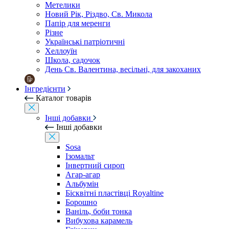
Метелики
Новий Рік, Різдво, Св. Микола
Папір для меренги
Різне
Українські патріотичні
Хеллоуїн
Школа, садочок
День Св. Валентина, весільні, для закоханих
Інгредієнти
Каталог товарів
Інші добавки
Інші добавки
Sosa
Ізомальт
Інвертний сироп
Агар-агар
Альбумін
Бісквітні пластівці Royaltine
Борошно
Ваніль, боби тонка
Вибухова карамель