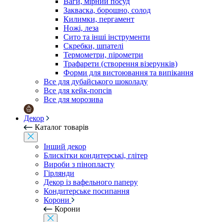
Ваги, мірний посуд
Закваска, борошно, солод
Килимки, пергамент
Ножі, леза
Сито та інші інструменти
Скребки, шпателі
Термометри, пірометри
Трафарети (створення візерунків)
Форми для вистоювання та випікання
Все для дубайського шоколаду
Все для кейк-попсів
Все для морозива
Декор
Каталог товарів
Інший декор
Блискітки кондитерські, глітер
Вироби з пінопласту
Гірлянди
Декор із вафельного паперу
Кондитерське посипання
Корони
Корони