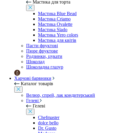
Мастика для торта
Мастика Blue Bead
Мастика Criamo
Мастика Ovalette
Мастика Slado
Мастика Yero colors
Мастика для квітів
Пасти фруктові
Пюре фруктове
Родзинки, цукати
Шоколад
Шоколадна глазур
Харчові барвники
Каталог товарів
Велюр, спрей, лак кондитерський
Гелеві
Гелеві
Chefmaster
dolce bello
Dr. Gusto