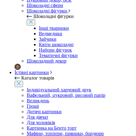
Шоколадні сфери
Шоколадні фігурки
Шоколадні фігурки
Інші тваринки
Ведмедики
Зайчики
Квіти шоколадні
Набори фігурок
Тематичні фігурки
Шоколадний декор
Їстівні картинки
Каталог товарів
Індивідуальний харчовий друк
Вафельний, цукровий, рисовий папір
Великдень
Гроші
Дитячі картинки
Для дівчат
Для чоловіків
Картинка на Бенто торт
Мафіни, топпери, пряники, бордюри