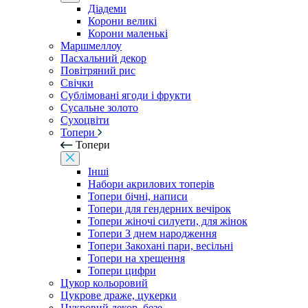
Діадеми
Корони великі
Корони маленькі
Маршмеллоу
Пасхальний декор
Повітряний рис
Свічки
Сублімовані ягоди і фрукти
Сусальне золото
Сухоцвіти
Топери
Топери
Інші
Набори акрилових топерів
Топери бічні, написи
Топери для гендерних вечірок
Топери жіночі силуети, для жінок
Топери З днем ​​народження
Топери Закохані пари, весільні
Топери на хрещення
Топери цифри
Цукор кольоровий
Цукрове драже, цукерки
Цукровий декор, безе