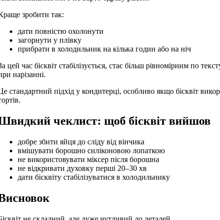
Краще зробити так:
дати повністю охолонути
загорнути у плівку
прибрати в холодильник на кілька годин або на ніч
За цей час бісквіт стабілізується, стає більш рівномірним по текст
при нарізанні.
Це стандартний підхід у кондитерці, особливо якщо бісквіт вико
тортів.
Швидкий чеклист: щоб бісквіт вийшов
добре збити яйця до сліду від вінчика
вмішувати борошно силіконовою лопаткою
не використовувати міксер після борошна
не відкривати духовку перші 20–30 хв
дати бісквіту стабілізуватися в холодильнику
Висновок
Бісквіт не складний, але дуже чутливий до деталей.