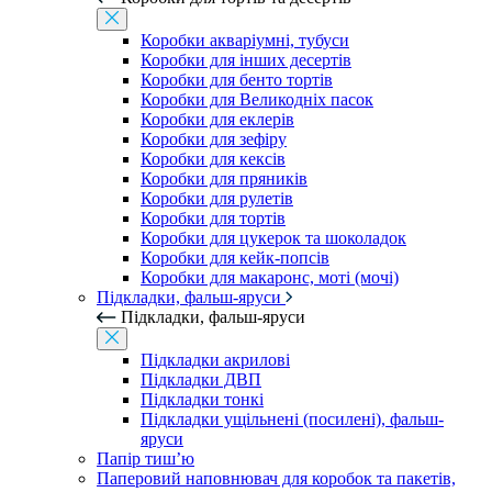
Коробки акваріумні, тубуси
Коробки для інших десертів
Коробки для бенто тортів
Коробки для Великодніх пасок
Коробки для еклерів
Коробки для зефіру
Коробки для кексів
Коробки для пряників
Коробки для рулетів
Коробки для тортів
Коробки для цукерок та шоколадок
Коробки для кейк-попсів
Коробки для макаронс, моті (мочі)
Підкладки, фальш-яруси
Підкладки, фальш-яруси
Підкладки акрилові
Підкладки ДВП
Підкладки тонкі
Підкладки ущільнені (посилені), фальш-
яруси
Папір тиш’ю
Паперовий наповнювач для коробок та пакетів,