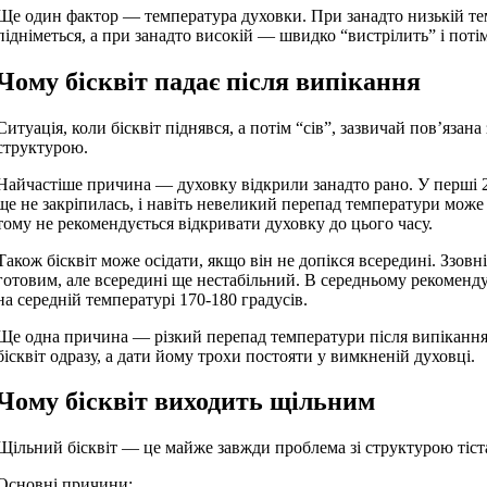
Ще один фактор — температура духовки. При занадто низькій тем
підніметься, а при занадто високій — швидко “вистрілить” і потім
Чому бісквіт падає після випікання
Ситуація, коли бісквіт піднявся, а потім “сів”, зазвичай пов’язана
структурою.
Найчастіше причина — духовку відкрили занадто рано. У перші 
ще не закріпилась, і навіть невеликий перепад температури може 
тому не рекомендується відкривати духовку до цього часу.
Також бісквіт може осідати, якщо він не допікся всередині. Ззовні
готовим, але всередині ще нестабільний. В середньому рекоменду
на середній температурі 170-180 градусів.
Ще одна причина — різкий перепад температури після випікання
бісквіт одразу, а дати йому трохи постояти у вимкненій духовці.
Чому бісквіт виходить щільним
Щільний бісквіт — це майже завжди проблема зі структурою тіст
Основні причини: