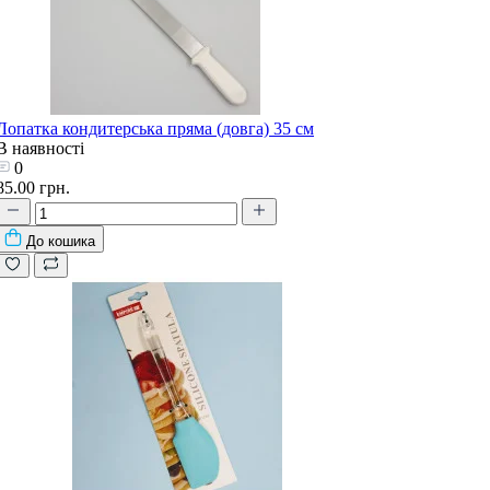
Лопатка кондитерська пряма (довга) 35 см
В наявності
0
85.00 грн.
До кошика