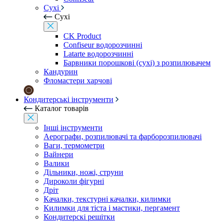
Сухі
Сухі
CK Product
Confiseur водорозчинні
Latarte водорозчинні
Барвники порошкові (сухі) з розпилювачем
Кандурин
Фломастери харчові
Кондитерські інструменти
Каталог товарів
Інші інструменти
Аерографи, розпилювачі та фарборозпилювачі
Ваги, термометри
Вайнери
Валики
Дільники, ножі, струни
Дироколи фігурні
Дріт
Качалки, текстурні качалки, килимки
Килимки для тіста і мастики, пергамент
Кондитерскі решітки