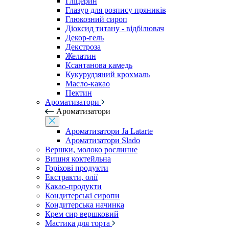
Гліцерин
Глазур для розпису пряників
Глюкозний сироп
Діоксид титану - відбілювач
Декор-гель
Декстроза
Желатин
Ксантанова камедь
Кукурудзяний крохмаль
Масло-какао
Пектин
Ароматизатори
Ароматизатори
Ароматизатори Ja Latarte
Ароматизатори Slado
Вершки, молоко рослинне
Вишня коктейльна
Горіхові продукти
Екстракти, олії
Какао-продукти
Кондитерські сиропи
Кондитерська начинка
Крем сир вершковий
Мастика для торта