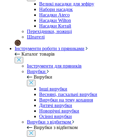
Великі насадки для зефіру
Набори насадок
Насадки Ateco
Насадки Wilton
Насадки Китай
Перехідники, ножиці
Шпателі
Інструменти роботи з пряниками
Каталог товарів
Інструменти для пряників
Вирубки
Вирубки
Інші вирубки
Весняні, пасхальні вирубки
Вирубки на тему кохання
Дитячі вирубки
Новорічні вирубки
Осінні вирубки
Вирубки з відбитком
Вирубки з відбитком