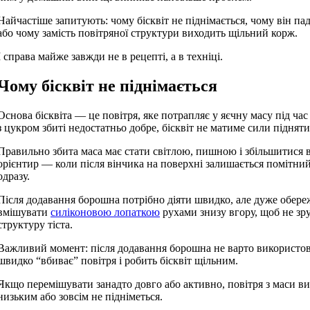
Найчастіше запитують: чому бісквіт не піднімається, чому він па
або чому замість повітряної структури виходить щільний корж.
І справа майже завжди не в рецепті, а в техніці.
Чому бісквіт не піднімається
Основа бісквіта — це повітря, яке потрапляє у яєчну масу під ча
з цукром збиті недостатньо добре, бісквіт не матиме сили підняти
Правильно збита маса має стати світлою, пишною і збільшитися 
орієнтир — коли після вінчика на поверхні залишається помітний
одразу.
Після додавання борошна потрібно діяти швидко, але дуже обер
вмішувати
силіконовою лопаткою
рухами знизу вгору, щоб не зр
структуру тіста.
Важливий момент: після додавання борошна не варто використов
швидко “вбиває” повітря і робить бісквіт щільним.
Якщо перемішувати занадто довго або активно, повітря з маси вий
низьким або зовсім не підніметься.