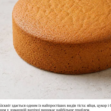
Бісквіт здається одним із найпростіших видів тіста: яйця, цукор і
ним у домашній випічці виникає найбільше проблем.