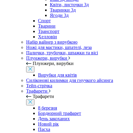
Квіти, листочки 3д
Тваринки 3д
Ягоди 3д
Спорт
Тварини
Транспорт
Хелловін
Набір вайнер з вирубкою
Ножі для мастики, шпателі, леза
Палички, трубочки, шпажки та вісі
Плунжери, вирубки
Плунжери, вирубки
Вирубки для квітів
Силіконові килимки для гнучкого айсинга
Тейп-стрічка
Трафарети
Трафарети
8 березня
Бордюрний трафарет
День закоханих
Новий рік
Пасха