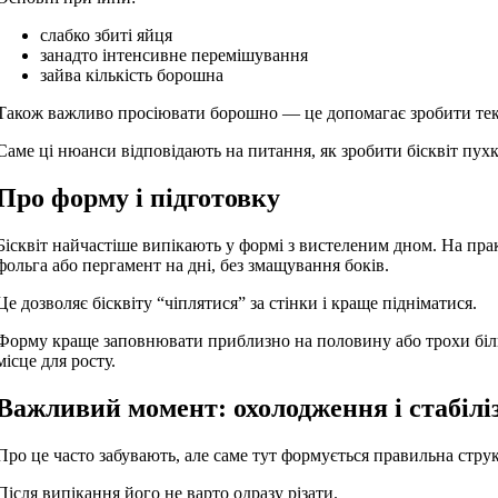
слабко збиті яйця
занадто інтенсивне перемішування
зайва кількість борошна
Також важливо просіювати борошно — це допомагає зробити тек
Саме ці нюанси відповідають на питання, як зробити бісквіт пух
Про форму і підготовку
Бісквіт найчастіше випікають у формі з вистеленим дном. На пр
фольга або пергамент на дні, без змащування боків.
Це дозволяє бісквіту “чіплятися” за стінки і краще підніматися.
Форму краще заповнювати приблизно на половину або трохи біль
місце для росту.
Важливий момент: охолодження і стабілі
Про це часто забувають, але саме тут формується правильна струк
Після випікання його не варто одразу різати.