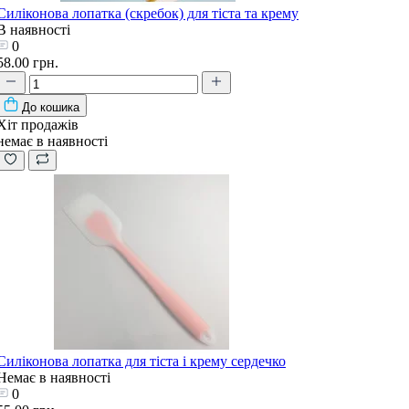
Силіконова лопатка (скребок) для тіста та крему
В наявності
0
58.00 грн.
До кошика
Хіт продажів
немає в наявності
Силіконова лопатка для тіста і крему сердечко
Немає в наявності
0