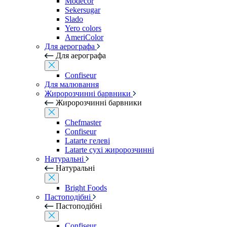
Modecor
Sekersugar
Slado
Yero colors
AmeriColor
Для аерографа
Для аерографа
Confiseur
Для малювання
Жиророзчинні барвники
Жиророзчинні барвники
Chefmaster
Confiseur
Latarte гелеві
Latarte сухі жиророзчинні
Натуральні
Натуральні
Bright Foods
Пастоподібні
Пастоподібні
Confiseur